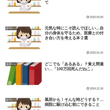
て
2025.03.09
元気な時にこそ読んでほしい…自
薬局から
分の身体を守るため、医療との付
き合い方を考える本２選
2025.01.20
どこでも「あるある」？覚え間違
薬局から
い…「100万回死んだねこ」
2024.12.18
風邪かも！そんな時どうする？…
薬局から
病院に駆け込む前にできること