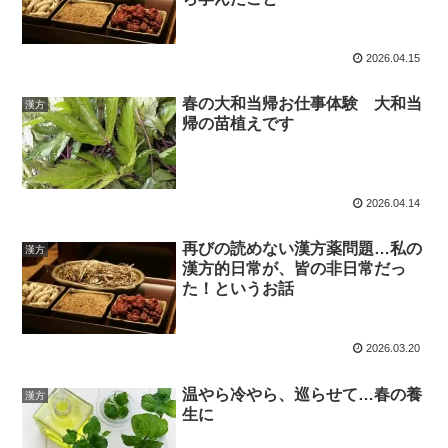
2026.04.15
春の大和当帰お仕事体験 大和当
漢方
帰の苗植えです
2026.04.14
再びの読めない漢方薬問題…私の
漢方
漢方的日常が、皆の非日常だっ
た！というお話
2026.03.20
温やら冷やら、巡らせて…春の養
漢方
生に