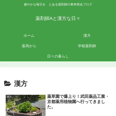
健やかな毎日を とある薬剤師の東奔西走ブログ
薬剤師Aと漢方な日々
ホーム
漢方
薬局から
学校薬剤師
日々の暮らし
漢方
薬草園で爆上り！武田薬品工業・
漢方
京都薬用植物園へ行ってきまし
た。