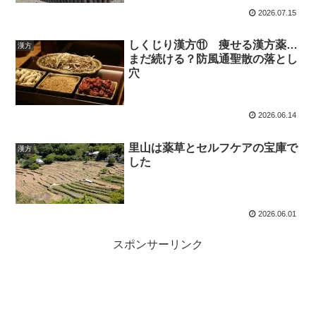
2026.07.15
しくじり漢方⑪ 痩せる漢方薬…
漢方
まだ続ける？防風通聖散の落とし
穴
2026.06.14
里山は薬草とセルフケアの宝庫で
漢方
した
2026.06.01
スポンサーリンク