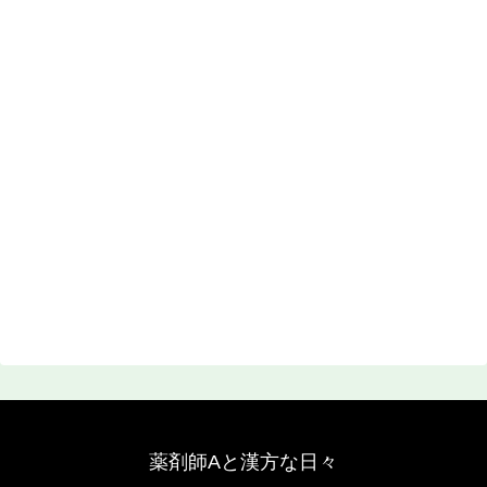
薬剤師Aと漢方な日々