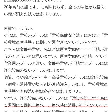
設置義務の項を削除しています。
20年も前の話です。にも関わらず、全ての学校から腰洗
い槽が消えた訳ではありません。
何故でしょうか。
それは、学校のプールは「学校保健安全法」における「学
校環境衛生基準」に則って運営されているからです。
こちらは文部科学省、先ほどは厚生労働省・・・管轄が違
うのもどうかとは思いますが、厚生労働省が管轄している
営業用のプールと違い、文部科学省が管轄するプールには
浄化設備のないプールがあります。
勿論、今や殆どの小・中・高等学校のプールには浄化設備
（循環ろ過装置や塩素剤の連続注入）があり、学校環境衛
生基準でも腰洗い槽は必須ではありません。
ですが、浄化設備がないプールでは「
汚染を防止する為に
１週間に１回以上換水し、換水時に清掃が行われているこ