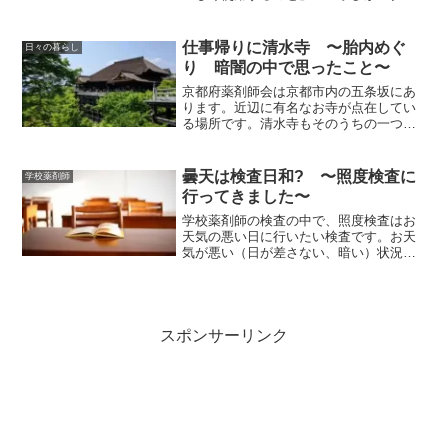
トしました。学校薬剤師が自ら子ども達
の前で話をする場合もあれば、先生方の
授業のお手伝いやアドバイスをする場合
仕事帰りに清水寺 〜胎内めぐ
日々の暮らし
もあります。
り 暗闇の中で思ったこと〜
京都府薬剤師会は京都市内の五条坂にあ
ります。近辺に有名なお寺が点在してい
る場所です。清水寺もそのうちの一つで
す。仕事で薬剤師会に出向いた帰りに清
水寺を訪れました。本堂と清水の舞台、
地主神社は何度か訪れましたが、随求堂
曇天は検査日和? 〜照度検査に
学校薬剤師
は初めてです。
行ってきました〜
学校薬剤師の検査の中で、照度検査はお
天気の悪い日に行いたい検査です。お天
気が悪い（日が差さない、暗い）状況で
も学習に影響がでない明るさが保ててい
るかを確認できるからです。今回は照度
の測定方法から検査値の評価まで、お話
いたします。
スポンサーリンク