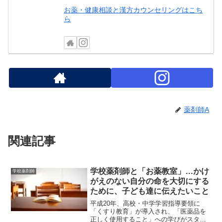
お薬・健康相談と漢方カウンセリングはこち
ら
薬剤師A
関連記事
学校薬剤師と「お薬教室」…かけ
学校薬剤師
がえのない自分の命を大切にする
ために、子ども達に伝えたいこと
平成20年、高校・中学学習指導要領に
「くすり教育」が導入され、「医薬品を
正しく使用すること」への学びがスター