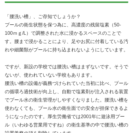
「腰洗い槽」、ご存知でしょうか？
プールの衛生状態を保つ為に、高濃度の残留塩素（50-
100ｍｇ/L）で調整された水に浸かるスペースのことで
す。腰まで浸かることにより、足やお尻に付着している汚
れや細菌類がプールに持ち込まれないようにしています。
ですが、新設の学校では腰洗い槽はまずないです。そうで
ないが、使われていない学校もあります。
腰洗い槽の設備が義務づけられていた当初に比べ、プール
の循環ろ過技術が向上し、自動で塩素剤が注入される装置
でプール水の衛生管理がしやすくなりました。腰洗い槽を
使わなくても、プール水の衛生面での安全が担保できるよ
うになったのです。厚生労働省では2001年に遊泳用プー
ル（いわゆる営業用ですね）の衛生基準の中で腰洗い槽の