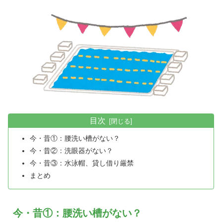
目次
今・昔①：腰洗い槽がない？
今・昔②：洗眼器がない？
今・昔③：水泳帽、貸し借り厳禁
まとめ
今・昔①：腰洗い槽がない？