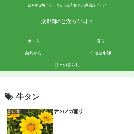
健やかな毎日を とある薬剤師の東奔西走ブログ
薬剤師Aと漢方な日々
ホーム
漢方
薬局から
学校薬剤師
日々の暮らし
牛タン
舌のメガ盛り
日々の暮らし