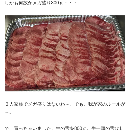
しかも何故かメガ盛り800ｇ・・・。
３人家族でメガ盛りはないわ～。でも、我が家のルールが
～。
で、買っちゃいました。牛の舌を800ｇ。牛一頭の舌は1