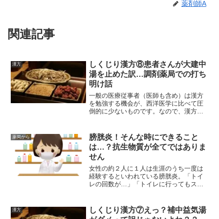
薬剤師A
関連記事
しくじり漢方⑧患者さんが大建中
漢方
湯を止めた訳…調剤薬局での打ち
明け話
一般の医療従事者（医師も含め）は漢方
を勉強する機会が、西洋医学に比べて圧
倒的に少ないものです。なので、漢方家
の方からすれば「えっ？？」と思われる
ようなエピソードも数知れず。今回は大
建中湯をやめてしまった患者さんの話で
膀胱炎！そんな時にできること
薬局から
す。
は…？抗生物質が全てではありま
せん
女性の約２人に１人は生涯のうち一度は
経験するといわれている膀胱炎。「トイ
レの回数が…」「トイレに行ってもスッ
キリしない」「排尿の終わりかけに痛
む」…そんな時、どうします？？
しくじり漢方⑦えっ？補中益気湯
漢方