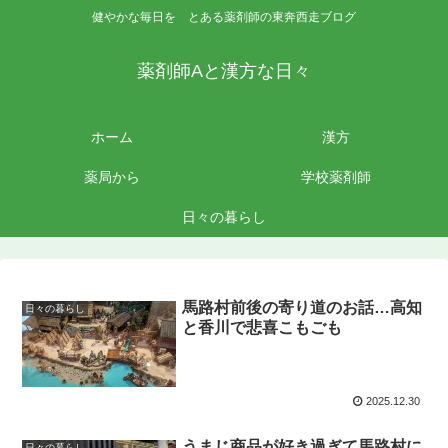
健やかな毎日を とある薬剤師の東奔西走ブログ
薬剤師Aと漢方な日々
ホーム
漢方
薬局から
学校薬剤師
日々の暮らし
馬路村前後の寄り道のお話…高知
日々の暮らし
と香川で悲喜こもごも
2025.12.30
うまじ商品が好き過ぎて馬路村に
日々の暮らし