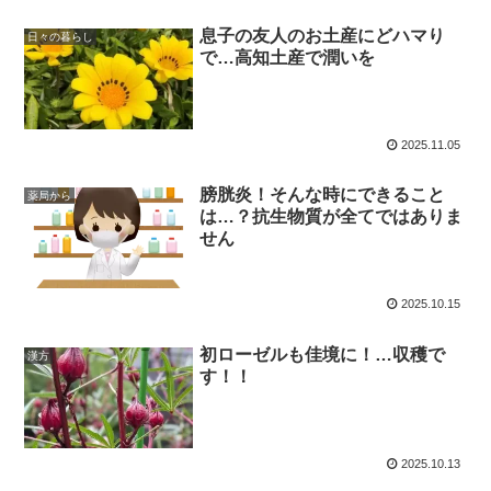
息子の友人のお土産にどハマり
日々の暮らし
で…高知土産で潤いを
2025.11.05
膀胱炎！そんな時にできること
薬局から
は…？抗生物質が全てではありま
せん
2025.10.15
初ローゼルも佳境に！…収穫で
漢方
す！！
2025.10.13