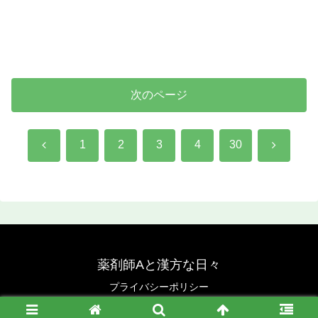
次のページ
前
次
1
2
3
4
30
へ
へ
薬剤師Aと漢方な日々
プライバシーポリシー
© 2021 薬剤師Aと漢方な日々.