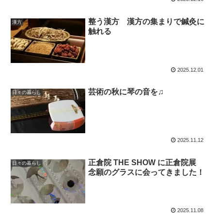
整う漢方 漢方の集まりで鍼灸に
漢方
触れる
2025.12.01
芸術の秋に琴の音を♫
日々の暮らし
2025.11.12
正倉院 THE SHOW に正倉院展
日々の暮らし
念願のグラスに会ってきました！
2025.11.08