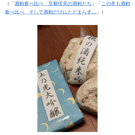
（「
酒粕食べ比べ 京都伏見の酒粕たち
」「
この冬も酒粕
食べ比べ そして酒粕だけにとどまらず…
」）