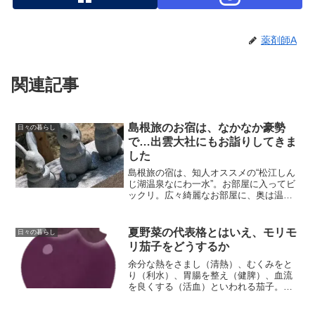
薬剤師A
関連記事
島根旅のお宿は、なかなか豪勢
日々の暮らし
で…出雲大社にもお詣りしてきま
した
島根旅の宿は、知人オススメの“松江しん
じ湖温泉なにわ一水”。お部屋に入ってビ
ックリ。広々綺麗なお部屋に、奥は温泉
風呂。窓から見える湖の景色にもウット
リ。夫と二人で「エライ所に泊まってし
もうた。」と。温泉の後のお食事にも期
夏野菜の代表格とはいえ、モリモ
日々の暮らし
待が高まります！季節...
リ茄子をどうするか
余分な熱をさまし（清熱）、むくみをと
り（利水）、胃腸を整え（健脾）、血流
を良くする（活血）といわれる茄子。夏
の薬膳に大活躍ですが、我が家では茄子
大量購入事件が。