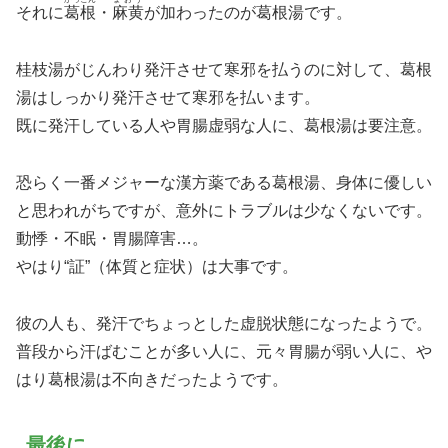
それに
葛根
・
麻黄
が加わったのが葛根湯です。
桂枝湯がじんわり発汗させて寒邪を払うのに対して、葛根
湯はしっかり発汗させて寒邪を払います。
既に発汗している人や胃腸虚弱な人に、葛根湯は要注意。
恐らく一番メジャーな漢方薬である葛根湯、身体に優しい
と思われがちですが、意外にトラブルは少なくないです。
動悸・不眠・胃腸障害…。
やはり“証”（体質と症状）は大事です。
彼の人も、発汗でちょっとした虚脱状態になったようで。
普段から汗ばむことが多い人に、元々胃腸が弱い人に、や
はり葛根湯は不向きだったようです。
最後に