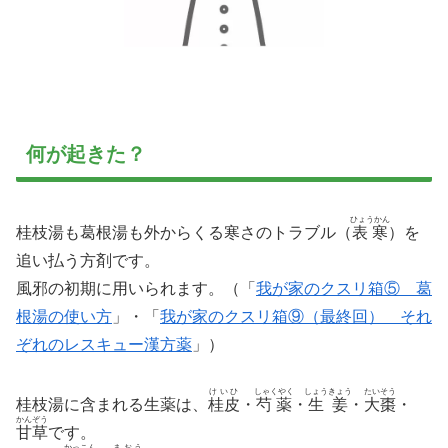
何が起きた？
ひょうかん
桂枝湯も葛根湯も外からくる寒さのトラブル（
表寒
）を
追い払う方剤です。
風邪の初期に用いられます。（「
我が家のクスリ箱⑤ 葛
根湯の使い方
」・「
我が家のクスリ箱⑨（最終回） それ
ぞれのレスキュー漢方薬
」）
けいひ
しゃくやく
しょうきょう
たいそう
桂枝湯に含まれる生薬は、
桂皮
・
芍薬
・
生姜
・
大棗
・
かんぞう
甘草
です。
かっこん
まおう