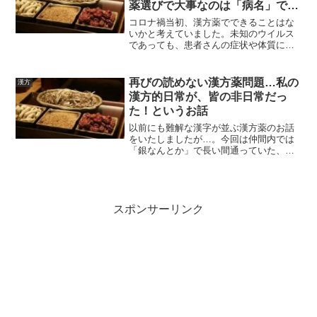
薬選びで大事なのは「病名」では
ありません
コロナ禍当初、漢方薬でできることはな
いかと考えていました。未知のウイルス
であっても、患者さんの症状や体質に応
じて漢方薬を選択できるのではと。色々
な報告がありますが、やはり漢方薬選び
で大事なのは、「証」であって、「病
再びの読めない漢方薬問題…私の
漢方
名」ではありません。
漢方的日常が、皆の非日常だっ
た！というお話
以前にも難解な漢字が並ぶ漢方薬のお話
をいたしましたが…。今回は仲間内では
「銀なんとか」で長い間通っていた、某
有名俳優さんもSNSであげられていた、
あの漢方薬のお話です。
スポンサーリンク