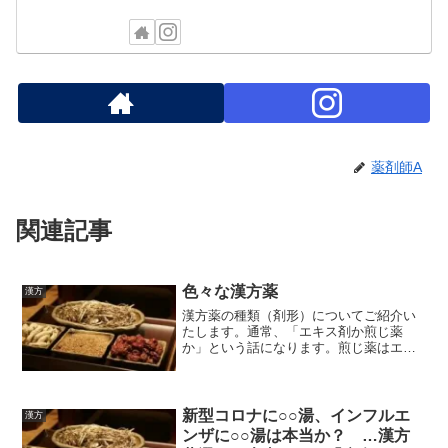
薬剤師A
関連記事
色々な漢方薬
漢方
漢方薬の種類（剤形）についてご紹介い
たします。通常、「エキス剤か煎じ薬
か」という話になります。煎じ薬はエキ
ス剤よりも効果が高く、症状に合わせて
生薬を加えたり除いたりする事ができる
一方、エキス剤は保管や携帯がしやすく
飲みやすいです。
新型コロナに○○湯、インフルエ
漢方
ンザに○○湯は本当か？ …漢方