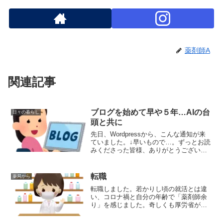
薬剤師A
関連記事
ブログを始めて早や５年…AIの台
日々の暮らし
頭と共に
先日、Wordpressから、こんな通知が来
ていました。↓早いもので…。ずっとお読
みくださった皆様、ありがとうございま
す。この間、面白く読ませていただいて
いた方のブログが途絶えたり、止める宣
言を目にしたり…。でも、続けられてい
転職
薬局から
る方もいらっし...
転職しました。若かりし頃の就活とは違
い、コロナ禍と自分の年齢で「薬剤師余
り」を感じました。奇しくも厚労省が
2045年までの薬剤師需要推計表を公表し
ました。ご縁をいただいた新しい職場