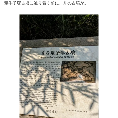
牽牛子塚古墳に辿り着く前に、別の古墳が。