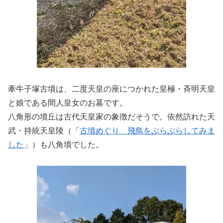
牽牛子塚古墳は、二度天皇の座につかれた皇極・斉明天皇
と娘である間人皇女のお墓です。
八角形の墳丘は古代天皇家の象徴だそうで。依然訪れた天
武・持統天皇陵（「
古墳めぐり 飛鳥をぶらぶらしてみま
した
」）も八角墳でした。