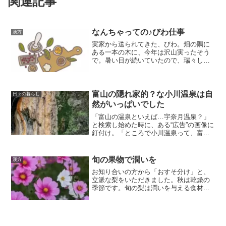
関連記事
なんちゃっての♪びわ仕事
漢方
実家から送られてきた、びわ。畑の隅に
ある一本の木に、今年は沢山実ったそう
で。暑い日が続いていたので、瑞々しい
甘さにスッキリ。でも、びわは傷みやす
くて…。なので、コンポートにしてみま
した。
富山の隠れ家的？な小川温泉は自
日々の暮らし
然がいっぱいでした
「富山の温泉といえば…宇奈月温泉？」
と検索し始めた時に、ある“広告”の画像に
釘付け。「ところで小川温泉って、富山
のどこ？」と調べてみると、宇奈月温泉
から車でさらに60分ほど。許容範囲とお
宿決定。自然豊かで、温泉良し、お料理
旬の果物で潤いを
漢方
良しなお宿でした。
お知り合いの方から「おすそ分け」と、
立派な梨をいただきました。秋は乾燥の
季節です。旬の梨は潤いを与える食材で
す。身体の潤いを補う果物として、他に
もブドウやイチジク、柿があります。旬
の果物を美味しくいただき、季節を感じ
ながら養生を楽しみたいと思います。