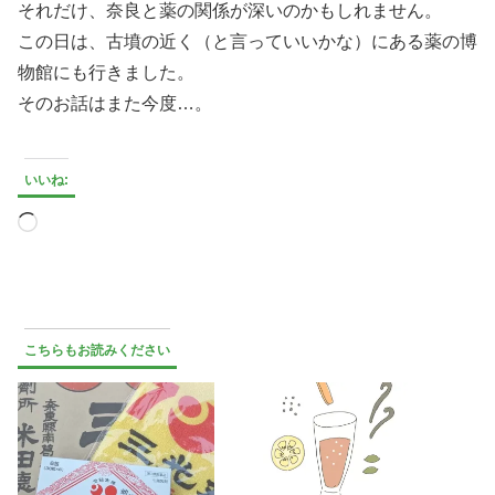
それだけ、奈良と薬の関係が深いのかもしれません。
この日は、古墳の近く（と言っていいかな）にある薬の博
物館にも行きました。
そのお話はまた今度…。
いいね:
読
み
込
み
中…
こちらもお読みください