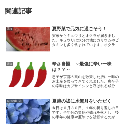
関連記事
夏野菜で元気に過ごそう！
漢方
実家からキュウリとオクラが届きまし
た。キュウリは水分の他にカリウムやビ
タミンも多く含まれています。オクラの
ネバネバは、整腸作用や胃粘膜保護作用
があるといわれています。日頃の養生で
夏の疲れをため込まず、元気に秋を迎え
たいですね。
辛さ自慢 ～最強に辛い一味
漢方
は？？～
息子が京都の嵐山を散策した折に一味の
お土産を買ってきてくれました。唐辛子
の辛味はカプサイシンと呼ばれる成分
で、脂肪代謝促進・血行促進の作用が期
待できます。薬膳では、身体を温め脾胃
（胃腸）の働きを良くし、食欲不振に効
夏越の祓に水無月をいただく
日々の暮らし
果のある食材といわれています。
今日は６月３０日、１年の折り返しの日
です。半年分の災厄や穢れを落とし、後
の半年の健康や厄除けを祈願するのが
「夏越の祓（なごしのはらえ）」です。
京都では、この日に水無月をいただきま