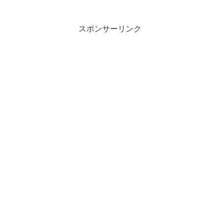
す。2021年も後半戦です。皆様、ご自愛
を・・・。
スポンサーリンク