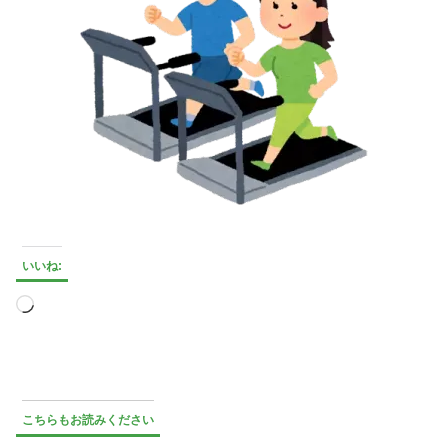
いいね:
読
み
込
み
中…
こちらもお読みください