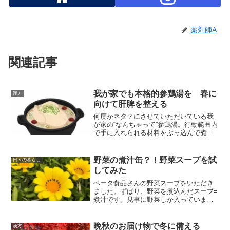
薬剤師A
関連記事
我が家でも本格的参鶏湯を 春に
漢方
向けて肝脾を整える
何度かネタ？にさせていただいている我
が家の“なんちゃって”参鶏湯。行動範囲内
で手に入れられる材料をぶっ込んで煮
る…という、賄い料理に近いもの。そん
な我が家に届いた参鶏湯キット。漢方の
お仲間が販売してると知り、ゲットした
野菜の煮汁缶？！野菜スープを試
日々の暮らし
のでした。
してみた
ベータ食品さんの野菜スープをいただき
ました。ずばり、野菜を煮込んだスープ=
煮汁です。見事に野菜しか入っていませ
ん。とかくビタミン・ミネラル不足の
「新型栄養失調」が問題とされている
今、栄養補給の一助になりそうです。
晩秋のお届け物で冬に備える
漢方