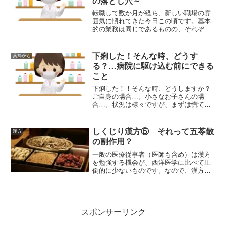
の落とし穴～
転職して数か月が経ち、新しい職場の雰
囲気に慣れてきた今日この頃です。基本
的の業務は同じであるものの、それぞれ
の調剤薬局でルールがあります。その中
の一つが錠剤（PTPシート）の揃え方で
す。そして、多くの薬局が１錠だけのお
下痢した！そんな時、どうす
薬局から
渡しを避けるようにしています。
る？…病院に駆け込む前にできる
こと
下痢した！！そんな時、どうしますか？
ご自身の場合…。小さなお子さんの場
合…。状況は様々ですが、まずは慌てな
い！！ことです。下痢の患者さんは、薬
局でもよく見かけますが…。「今朝、下
痢してました」と受診される患者さん。
しくじり漢方⑤ それって五苓散
漢方
…整腸剤だけ記された処方箋...
の副作用？
一般の医療従事者（医師も含め）は漢方
を勉強する機会が、西洋医学に比べて圧
倒的に少ないものです。なので、漢方家
の方からすれば「えっ？？」と思われる
ようなエピソードも数知れず。今回は、
薬剤師の説明で思わぬ誤解を招いた五苓
散のお話。
スポンサーリンク