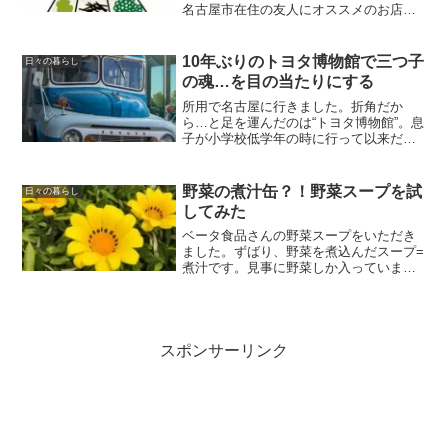
名古屋市在住の友人にオススメのお店を
尋ね、リサーチしていたのです。優しい
友人は何店か候補をあげてくれました。
色々考え、“しら河”のミニ懐石をいただく
10年ぶりのトヨタ博物館で三つ子
日々の暮らし
ことにしました。
の魂…を目の当たりにする
所用で名古屋に行きました。折角だか
ら…と足を運んだのは“トヨタ博物館”。息
子が小学校低学年の時に行って以来だっ
たので、10年ぶりです。自動車の歴史に
あわせて車両がずらりと展示されていま
す。その数、約140台！また、１０年前に
野菜の煮汁缶？！野菜スープを試
日々の暮らし
はなかった展示もありました。
してみた
ベータ食品さんの野菜スープをいただき
ました。ずばり、野菜を煮込んだスープ=
煮汁です。見事に野菜しか入っていませ
ん。とかくビタミン・ミネラル不足の
「新型栄養失調」が問題とされている
今、栄養補給の一助になりそうです。
スポンサーリンク