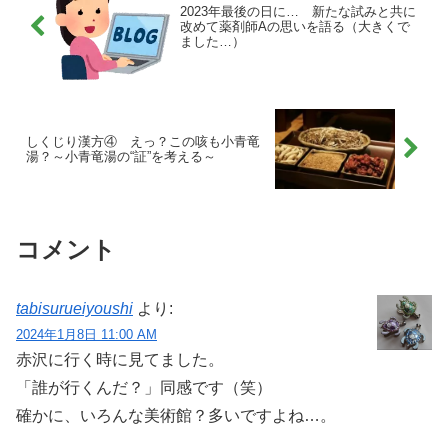
2023年最後の日に… 新たな試みと共に
改めて薬剤師Aの思いを語る（大きくで
ました…）
しくじり漢方④ えっ？この咳も小青竜
湯？～小青竜湯の“証”を考える～
コメント
tabisurueiyoushi
より:
2024年1月8日 11:00 AM
赤沢に行く時に見てました。
「誰が行くんだ？」同感です（笑）
確かに、いろんな美術館？多いですよね…。