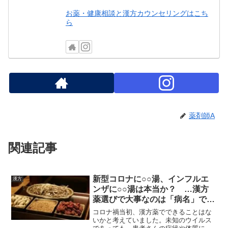
お薬・健康相談と漢方カウンセリングはこち
ら
薬剤師A
関連記事
新型コロナに○○湯、インフルエ
漢方
ンザに○○湯は本当か？ …漢方
薬選びで大事なのは「病名」では
ありません
コロナ禍当初、漢方薬でできることはな
いかと考えていました。未知のウイルス