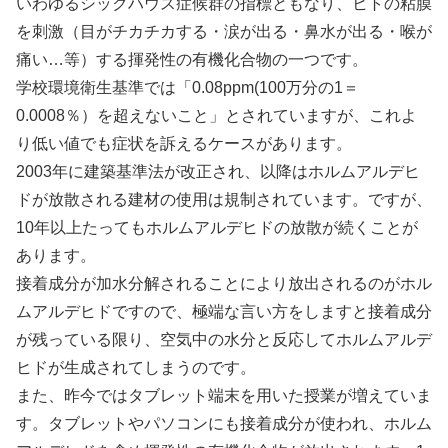
いわゆるシックハウス症候群の指標ともなり、ヒトの粘膜
を刺激（目がチカチカする・涙が出る・鼻水が出る・喉が
痛い…等）する揮発性の有機化合物の一つです。
学校環境衛生基準では「0.08ppm(100万分の1＝
0.0008％）を超えないこと」とされていますが、これよ
り低い値でも症状を訴えるケースがあります。
2003年に建築基準法が改正され、以降はホルムアルデヒ
ドが放散される建材の使用は規制されています。ですが、
10年以上たってもホルムアルデヒドの放散が続くことが
あります。
接着成分が加水分解されることにより放出されるのがホル
ムアルデヒドですので、極端な言い方をしますと接着成分
が残っている限り、空気中の水分と反応してホルムアルデ
ヒドが生成されてしまうのです。
また、昨今ではタブレット端末を用いた授業が増えていま
す。タブレットやパソコンにも接着成分が使われ、ホルム