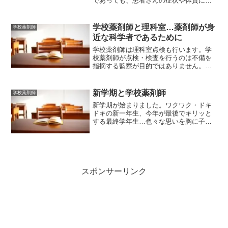
であっても、患者さんの症状や体質に応
じて漢方薬を選択できるのではと。色々
な報告がありますが、やはり漢方薬選び
で大事なのは、「証」であって、「病
学校薬剤師と理科室…薬剤師が身
学校薬剤師
名」ではありません。
近な科学者であるために
学校薬剤師は理科室点検も行います。学
校薬剤師が点検・検査を行うのは不備を
指摘する監察が目的ではありません。安
全で安心できる学校環境を整える為の情
報収集です。今回は、理科室の主な点検
項目と薬品の取り扱いについてお話しい
新学期と学校薬剤師
学校薬剤師
たします。
新学期が始まりました。ワクワク・ドキ
ドキの新一年生、今年が最後でキリッと
する最終学年生…色々な思いを胸に子供
達は登校・登園していると思います。学
校薬剤師も４月に入ると、一年間の検査
の日程の段取りをします。今回は学校薬
剤師の一年間をみていきましょう。
スポンサーリンク