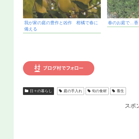
我が家の庭の豊作と凶作 柑橘で春に
春のお庭で…香
備える
日々の暮らし
庭の手入れ
旬の食材
養生
スポ