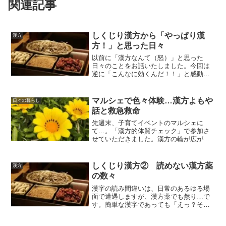
関連記事
しくじり漢方から「やっぱり漢
漢方
方！」と思った日々
以前に「漢方なんて（怒）」と思った
日々のことをお話いたしました。今回は
逆に「こんなに効くんだ！！」と感動し
たお話を。「こんなに効くんだ」と感動
した漢方薬の数々。ですが、一人一人の
「証」（症状と体質）を見極めて漢方薬
マルシェで色々体験…漢方よもや
日々の暮らし
を選ぶことが大切です。
話と救急救命
先週末、子育てイベントのマルシェに
て…。「漢方的体質チェック」で参加さ
せていただきました。漢方の輪が広がる
ことを願っています。お隣のブースの心
肺蘇生体験も興味深かったです。胸部圧
迫+AEDの使用法を紹介されていました。
しくじり漢方② 読めない漢方薬
漢方
の数々
漢字の読み間違いは、日常のあるゆる場
面で遭遇しますが、漢方薬でも然り…で
す。簡単な漢字であっても「えっ？そう
読むの？？」となったり、そもそも「こ
んな漢字あったの？」となったり…。今