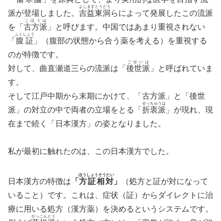
よしますとうどう
派が登場しました。
吉益東洞
らによって発展したこの流派
こほうは
を「
古方派
」と呼びます。中国ではあまり重視されない
ふくしょう
「
腹証
」（腹部の状態から合う薬を考える）を重視する
のが特徴です。
ごせいは
対して、曲直瀬道三らの流派は「
後世派
」と呼ばれていま
す。
そして江戸中期から末期にかけて、「古方派」と「後世
せっちゅうは
派」の対立の中で両者の立場をとる「
折衷派
」が現れ、現
在まで続く「日本漢方」の姿となりました。
私が最初に触れたのは、この日本漢方でした。
ほうしょうそうたい
日本漢方の特徴は
「
方証相対
」
（処方と証が対になって
いること）です。これは、症状（証）からダイレクトに治
療に用いる処方（漢方薬）を決めるというシステムです。
かっこんとう