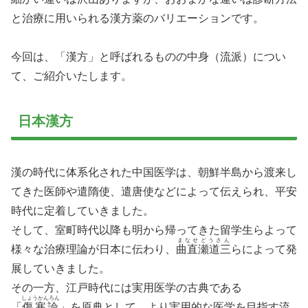
と治療に用いられる漢方薬のバリエーションです。
今回は、「漢方」と呼ばれるものの中身（流派）につい
て、ご紹介いたします。
日本漢方
漢の時代に体系化された中国医学は、朝鮮半島から渡来し
てきた医師や遣隋使、遣唐使などによって伝えられ、平安
時代に定着していきました。
そして、室町時代以降も明から帰ってきた留学生らよって
まなせどうさん
様々な治療理論が日本に伝わり、
曲直瀬道三
らによって発
展していきました。
その一方、江戸時代には実用医学の古典である
しょうかんろん
「
傷寒論
」を原典として、より実用的な医学を目指す流