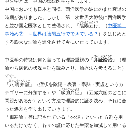
中医学とは、中国の伝統医学をさします。
中国においても日本と同様、西洋医学の波にのまれ衰退の
時期がありました。しかし、第二次世界大戦後に西洋医学
いんようごぎょう
と並び国定医学として整備され、「
陰陽五行
」（
中医学
事始め② ～世界は陰陽五行でできている？
）をはじめと
する膨大な理論を進化させて今にいたっています。
べんしょうろんち
中医学の特徴は何と言っても理論重視の
「
弁証論治
」
（理
論から病気の状況＝証を読みとり、治療法を考えること）
です。
はっこうべんしょう
「
八綱弁証
」（症状を陰陽・表裏・寒熱・実虚というカ
ぞうふべんしょう
テゴリーに分類する）や「
臓腑弁証
」（五臓六腑のどこに
問題があるか）という方法で理論的に証を決め、それに合
った処方を作り出していきます。
「傷寒論」等に記されている「○○湯」といった方剤を用
いるだけでなく、各々の証に応じた生薬を加減して用いる