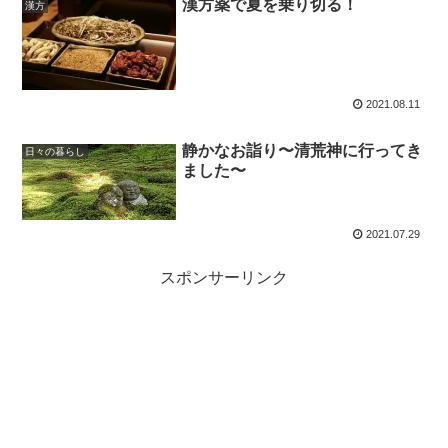
漢方薬で夏を乗り切る！
漢方
2021.08.11
静かなお詣り〜清荒神に行ってき
日々の暮らし
ました〜
2021.07.29
スポンサーリンク