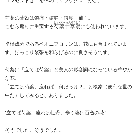
コンセプトは目を休めてリラックス…かな。
芍薬の薬効は鎮痛・鎮静・鎮痙・補血。
しゃくやくかんぞうとう
こむら返りに重宝する
芍薬甘草湯
にも使われています。
指標成分であるペオニフロリンは、花にも含まれていま
す。ほっこり緊張を和らげるのに良さそうです。
芍薬は「立てば芍薬」と美人の形容詞になっている華やか
な花。
「立てば芍薬。座れば…何だっけ？」と検索（便利な世の
中だ）してみると、ありました。
“立てば芍薬、座れば牡丹、歩く姿は百合の花”
そうでした、そうでした。