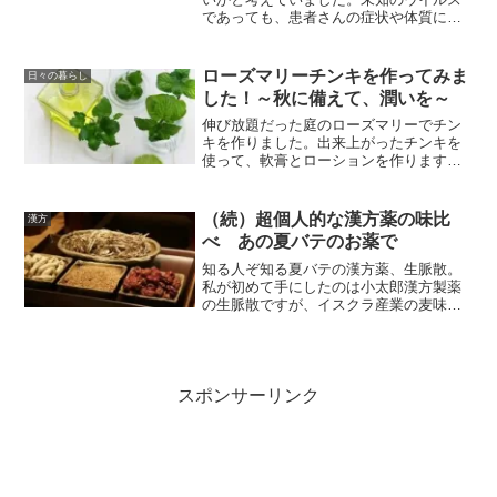
であっても、患者さんの症状や体質に応
じて漢方薬を選択できるのではと。色々
な報告がありますが、やはり漢方薬選び
で大事なのは、「証」であって、「病
ローズマリーチンキを作ってみま
日々の暮らし
名」ではありません。
した！～秋に備えて、潤いを～
伸び放題だった庭のローズマリーでチン
キを作りました。出来上がったチンキを
使って、軟膏とローションを作ります。
ローズマリーは若返りのハーブともいわ
れています。しっかり保湿して秋の乾燥
に備えます。
（続）超個人的な漢方薬の味比
漢方
べ あの夏バテのお薬で
知る人ぞ知る夏バテの漢方薬、生脈散。
私が初めて手にしたのは小太郎漢方製薬
の生脈散ですが、イスクラ産業の麦味参
顆粒も商品名が違えど同じ生脈散です。
どちらも含まれる生薬換算量は同じ、お
値段的にも大きな差はありません。
スポンサーリンク