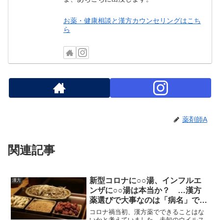
お薬・健康相談と漢方カウンセリングはこち
ら
薬剤師A
関連記事
新型コロナに○○湯、インフルエ
漢方
ンザに○○湯は本当か？ …漢方
薬選びで大事なのは「病名」では
ありません
コロナ禍当初、漢方薬でできることはな
いかと考えていました。未知のウイルス