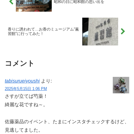
昭和の日に昭和館の思い出を
香りに誘われて…お香のミュージアム“薫
習館”に行ってみた！
コメント
tabisurueiyoushi
より:
2025年5月15日 1:06 PM
さすが立てば芍薬！
綺麗な花ですね～。
佐藤薬品のイベント、たまにインスタチェックするけど、
見逃してました。