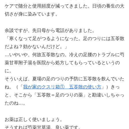
ケアで随分と使用頻度が減ってきました。日頃の養生の大
切さが身に染みています。
余談ですが、先日母から電話がありました。
「寒くなって足がつるようになった。足のつりには五苓散
だよね？効かないんだけど。」
…いやいや、何故五苓散なの。冷えの足腰のトラブルに芍
薬甘草附子湯を医院から処方してもらっているというの
に。
そういえば、夏場の足のつりの予防に五苓散を飲んでいた
ね。（「
我が家のクスリ箱① 五苓散の使い方
」）きっ
と、そこから「五苓散＝足のつりの薬」と勘違いしちゃっ
たのね…。
お薬は正しく使いましょう。
そうすれば芍薬甘草湯、良い薬です。