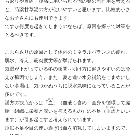
ら返りや胃痛・腹痛に用いられる他の薬の副作用を考える
と、芍薬甘草湯の方が使いやすいと思います。比較的小さ
なお子さんにも使用できます。
ですが何度も起きてしまうのならば、原因を探って対策を
とるべきです。
こむら返りの原因として体内のミネラルバランスの崩れ、
脱水、冷え、筋肉疲労等が挙げられます。
気温が下がっている冬の夜間～明け方に起きやすいのは冷
えが原因でしょう。また、夏と違い水分補給をこまめにし
ない冬場は、気づかぬうちに脱水気味になっていることが
多いです。
けつ
漢方の観点からは「
血
」（血液も含め、全身を循環して臓
けっきょ
腑・組織に栄養と潤いを与えるもの）の不足（
血虚
といい
ます）が引き起こすと考えられています。
睡眠不足や目の使い過ぎは血を消耗してしまいますので、