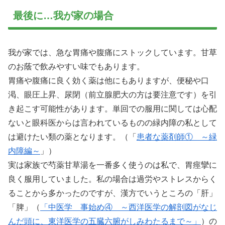
最後に…我が家の場合
我が家では、急な胃痛や腹痛にストックしています。甘草
のお蔭で飲みやすい味でもあります。
胃痛や腹痛に良く効く薬は他にもありますが、便秘や口
渇、眼圧上昇、尿閉（前立腺肥大の方は要注意です）を引
き起こす可能性があります。単回での服用に関しては心配
ないと眼科医からは言われているものの緑内障の私として
は避けたい類の薬となります。（「
患者な薬剤師① ～緑
内障編～
」）
実は家族で芍薬甘草湯を一番多く使うのは私で、胃痙攣に
良く服用していました。私の場合は過労やストレスからく
ることから多かったのですが、漢方でいうところの「肝」
「脾」（
「中医学 事始め④ ～西洋医学の解剖図がなじ
んだ頭に、東洋医学の五臓六腑がしみわたるまで～」
）の