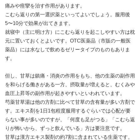
痛みや痙攣を治す作用があります。
こむら返りの第一選択薬といってよいでしょう。服用後
5〜10分で効果が出てきます。
就寝中（主に明け方）にこむら返りを起こしやすい方は枕
元に置いておくとよいです。OTC医薬品（市販の一般医
薬品）には水なしで飲めるゼリータイプのものもありま
す。
但し、甘草は鎮痛・消炎の作用をもち、他の生薬の副作用
を和らげる働きがある一方、摂取量が増えると、むくみや
血圧上昇等の副作用が起きやすいといわれています。
芍薬甘草湯は他の方剤に比べて甘草の含有量が多い方剤で
す。エキス剤を1日1包程度服用するぐらいでは心配が要
らない事が多いのですが、「何度も足がつる」「こむら返
りが怖いから、ずっと飲んでいる」方は要注意です。
甘草は漢方エキス製剤の約7割に含まれている生薬です。