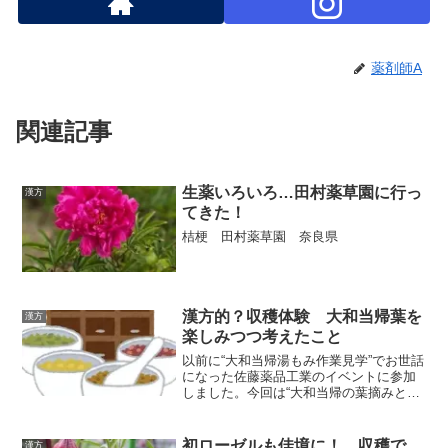
薬剤師A
関連記事
生薬いろいろ…田村薬草園に行っ
漢方
てきた！
桔梗 田村薬草園 奈良県
漢方的？収穫体験 大和当帰葉を
漢方
楽しみつつ考えたこと
以前に“大和当帰湯もみ作業見学”でお世話
になった佐藤薬品工業のイベントに参加
しました。今回は“大和当帰の葉摘みと苗
の選別＆ジャンボニンニクの収穫作業体
験”です。こちらの圃場では大和当帰の他
に、大和芍薬や生姜等の栽培が行われて
初ローゼルも佳境に！…収穫で
漢方