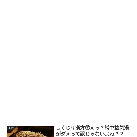
しくじり漢方⑦えっ？補中益気湯
漢方
がダメって訳じゃないよね？？…