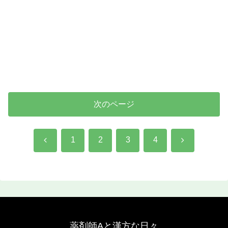
次のページ
前
次
1
2
3
4
へ
へ
薬剤師Aと漢方な日々