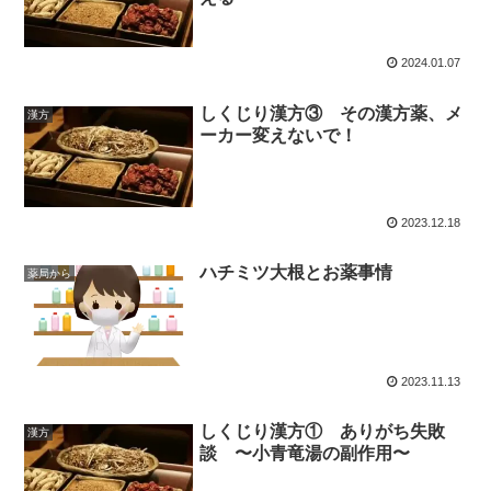
2024.01.07
しくじり漢方③ その漢方薬、メ
漢方
ーカー変えないで！
2023.12.18
ハチミツ大根とお薬事情
薬局から
2023.11.13
しくじり漢方① ありがち失敗
漢方
談 〜小青竜湯の副作用〜