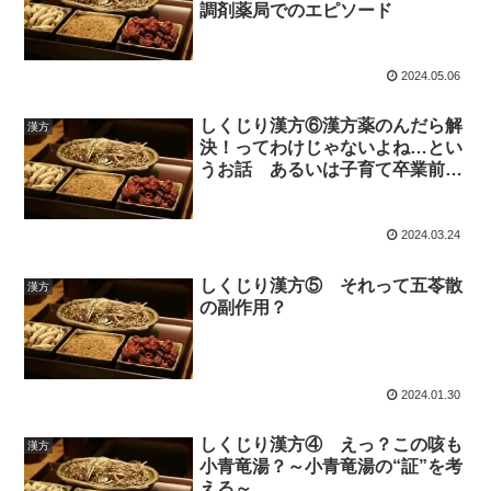
調剤薬局でのエピソード
2024.05.06
しくじり漢方⑥漢方薬のんだら解
漢方
決！ってわけじゃないよね…とい
うお話 あるいは子育て卒業前に
思い出す、あの頃のこと
2024.03.24
しくじり漢方⑤ それって五苓散
漢方
の副作用？
2024.01.30
しくじり漢方④ えっ？この咳も
漢方
小青竜湯？～小青竜湯の“証”を考
える～