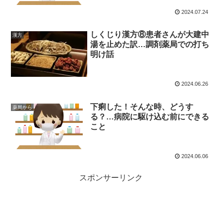
2024.07.24
しくじり漢方⑧患者さんが大建中
漢方
湯を止めた訳…調剤薬局での打ち
明け話
2024.06.26
下痢した！そんな時、どうす
薬局から
る？…病院に駆け込む前にできる
こと
2024.06.06
スポンサーリンク