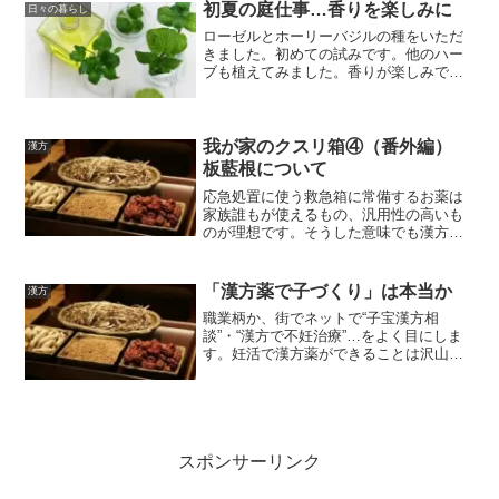
初夏の庭仕事…香りを楽しみに
日々の暮らし
ローゼルとホーリーバジルの種をいただ
きました。初めての試みです。他のハー
ブも植えてみました。香りが楽しみで
す。
我が家のクスリ箱④（番外編）
漢方
板藍根について
応急処置に使う救急箱に常備するお薬は
家族誰もが使えるもの、汎用性の高いも
のが理想です。そうした意味でも漢方薬
はおすすめです。我が家の救急箱にも漢
方薬がいくつか入っています。今回は食
品扱いですが、喉の不調や口内炎にも良
「漢方薬で子づくり」は本当か
漢方
い「板藍根」のお話です。
職業柄か、街でネットで“子宝漢方相
談”・“漢方で不妊治療”…をよく目にしま
す。妊活で漢方薬ができることは沢山あ
ります。それでも敢えて言いたい…。
「漢方薬が妊娠させる訳ではない！」…
と。今回は「妊活と漢方薬」について、
私見多めですがお話したいと思います。
スポンサーリンク