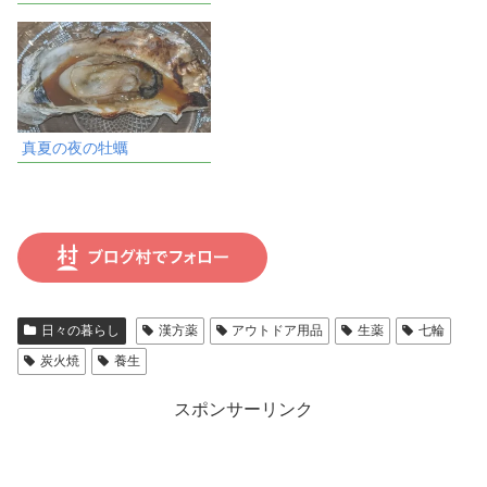
真夏の夜の牡蠣
日々の暮らし
漢方薬
アウトドア用品
生薬
七輪
炭火焼
養生
スポンサーリンク