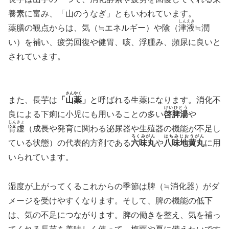
養素に富み、「山のうなぎ」ともいわれています。
しんえき
薬膳の観点からは、気（≒エネルギー）や陰（
津液
≒潤
い）を補い、疲労回復や健胃、咳、浮腫み、頻尿に良いと
されています。
さんやく
また、長芋は
「
山薬
」
と呼ばれる生薬になります。消化不
けいひとう
良による下痢に小児にも用いることの多い
啓脾湯
や
じんきょ
腎虚
（成長や発育に関わる泌尿器や生殖器の機能が不足し
ろくみがん
はちみじおうがん
ている状態）の代表的方剤である
六味丸
や
八味地黄丸
に用
いられています。
湿度が上がってくるこれからの季節は脾（≒消化器）がダ
メージを受けやすくなります。そして、脾の機能の低下
は、気の不足につながります。脾の働きを整え、気を補っ