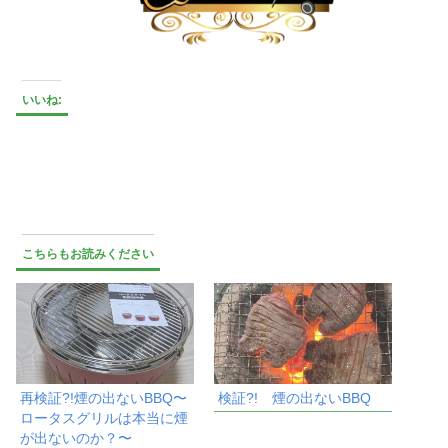
いいね:
こちらもお読みください
再検証?!煙の出ないBBQ〜
検証?! 煙の出ないBBQ
ロータスグリルは本当に煙
が出ないのか？〜