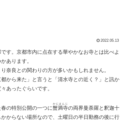
2022.05.13
部です。京都市内に点在する華やかなお寺とは比べよ
つかあります。
より奈良との関わりの方が多いかもしれません。
京都から来た」と言うと「清水寺との近く？」と訊か
度々あったぐらいです。
かにまんじ
た春の特別公開の一つに
蟹満寺
の両界曼荼羅と釈迦十
もかからない場所なので、土曜日の半日勤務の後に行