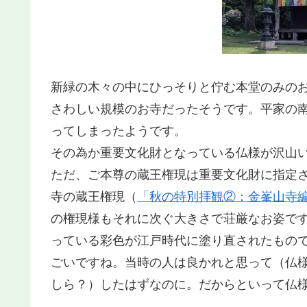
新緑の木々の中にひっそりと佇む本堂のみの
さわしい規模のお寺だったそうです。平家の
ってしまったようです。
その為か重要文化財となっている仏様が沢山
ただ、ご本尊の蔵王権現は重要文化財に指定
寺の蔵王権現（
「秋の特別拝観②：金峯山寺
の権現様もそれに次ぐ大きさで荘厳なお姿で
っている彩色が江戸時代に塗り直されたもの
ごいですね。当時の人は良かれと思って（仏
しら？）したはずなのに。だからといって仏