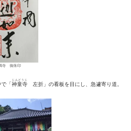
満寺 御朱印
じんどうじ
中で「
神童寺
左折」の看板を目にし、急遽寄り道。