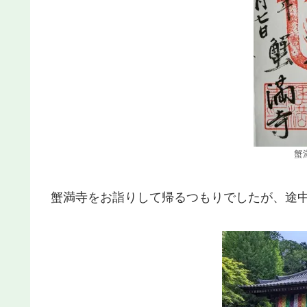
蟹
蟹満寺をお詣りして帰るつもりでしたが、途