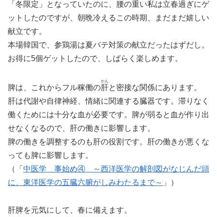
「冬限定」となっていたのに、腰の重い私は立春過ぎにゲ
ットしたのですが、朝晩冷えるこの時期、まだまだ嬉しい
献立です。
本場韓国で、参鶏湯は夏バテ対策の献立だったはずだし。
お得に5個ゲットしたので、しばらく楽しめます。
かん
脾は、これからフル稼働の
肝
と密接な関係にあります。
肝は代謝や自律神経、情緒に関連する臓器です。滞りなく
働くためには十分な血が必要です。脾が弱ると血が作り出
せなくなるので、肝の働きに影響します。
脾の働きを調整するのも肝の役割です。肝の働きが悪くな
っても脾に影響します。
（「
中医学 事始め④ ～西洋医学の解剖図がなじんだ頭
に、東洋医学の五臓六腑がしみわたるまで～
」）
肝脾を元気にして、春に備えます。