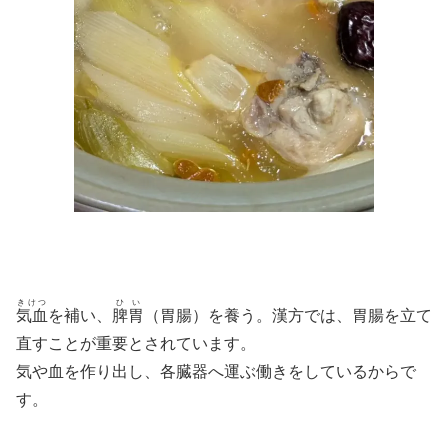
きけつ
ひい
気血
を補い、
脾胃
（胃腸）を養う。漢方では、胃腸を立て
直すことが重要とされています。
気や血を作り出し、各臓器へ運ぶ働きをしているからで
す。